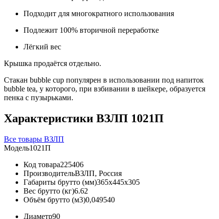
Подходит для многократного использования
Подлежит 100% вторичной переработке
Лёгкий вес
Крышка продаётся отдельно.
Стакан bubble cup популярен в использовании под напиток
bubble tea, у которого, при взбивании в шейкере, образуется
пенка с пузырьками.
Характеристики ВЗЛП 1021П
Все товары ВЗЛП
Модель
1021П
Код товара
225406
Производитель
ВЗЛП, Россия
Габариты брутто (мм)
365x445x305
Вес брутто (кг)
6.62
Объём брутто (м3)
0,049540
Диаметр
90