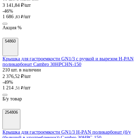
3 141,84 ₽/шт
-46%
1 686
/шт
,83 ₽
Акция %
54860
Крышка для гастроемкости GN1/3 с ручкой и вырезом H-PAN
поликарбонат Cambro 30HPCHN-150
210 шт. в наличии
2 376,52 ₽/шт
-49%
1 214
/шт
,51 ₽
Б/у товар
254806
Крышка для гастроемкости GN1/3 H-PAN поликарбонат (б/у
(бывший в употреблении)) Cambro 30HPC-150