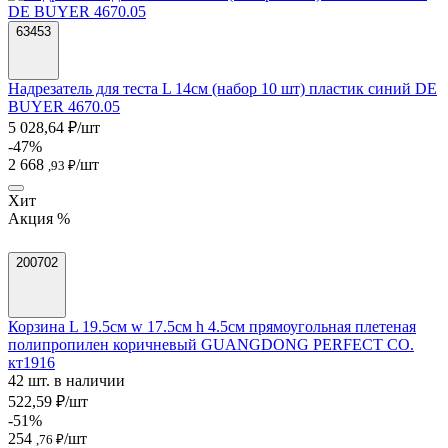
63453
Надрезатель для теста L 14см (набор 10 шт) пластик синий DE
BUYER 4670.05
5 028,64 ₽/шт
-47%
2 668
/шт
,93 ₽
Хит
Акция %
200702
Корзина L 19.5см w 17.5см h 4.5см прямоугольная плетеная
полипропилен коричневый GUANGDONG PERFECT CO.
кт1916
42 шт. в наличии
522,59 ₽/шт
-51%
254
/шт
,76 ₽