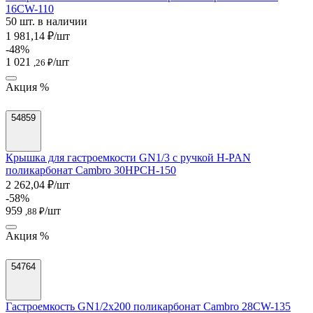
16CW-110
50 шт. в наличии
1 981,14 ₽/шт
-48%
1 021
/шт
,26 ₽
Акция %
54859
Крышка для гастроемкости GN1/3 с ручкой H-PAN
поликарбонат Cambro 30HPCH-150
2 262,04 ₽/шт
-58%
959
/шт
,88 ₽
Акция %
54764
Гастроемкость GN1/2х200 поликарбонат Cambro 28CW-135