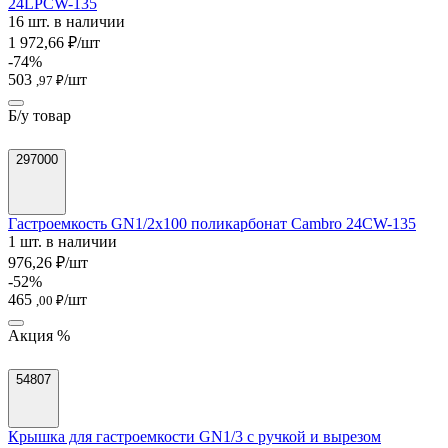
24LPCW-135
16 шт. в наличии
1 972,66 ₽/шт
-74%
503
/шт
,97 ₽
Б/у товар
297000
Гастроемкость GN1/2х100 поликарбонат Cambro 24CW-135
1 шт. в наличии
976,26 ₽/шт
-52%
465
/шт
,00 ₽
Акция %
54807
Крышка для гастроемкости GN1/3 с ручкой и вырезом