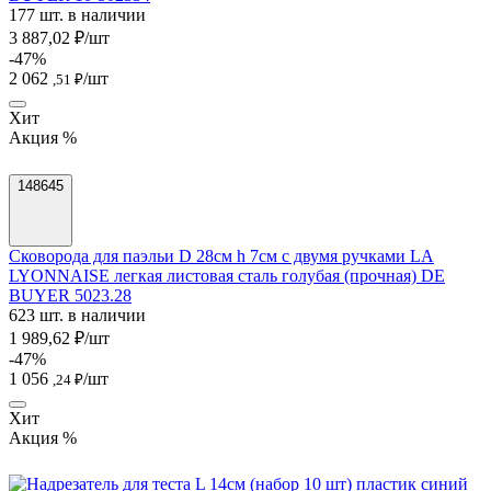
177 шт. в наличии
3 887,02 ₽/шт
-47%
2 062
/шт
,51 ₽
Хит
Акция %
148645
Сковорода для паэльи D 28см h 7см с двумя ручками LA
LYONNAISE легкая листовая сталь голубая (прочная) DE
BUYER 5023.28
623 шт. в наличии
1 989,62 ₽/шт
-47%
1 056
/шт
,24 ₽
Хит
Акция %