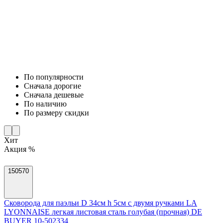
По популярности
Cначала дорогие
Cначала дешевые
По наличию
По размеру скидки
Хит
Акция %
150570
Сковорода для паэльи D 34см h 5см с двумя ручками LA
LYONNAISE легкая листовая сталь голубая (прочная) DE
BUYER 10-502334