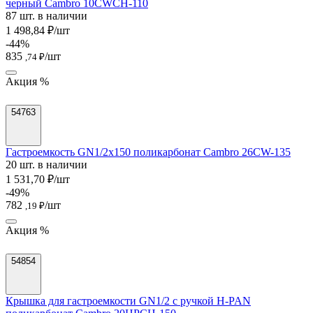
черный Cambro 10CWCH-110
87 шт. в наличии
1 498,84 ₽/шт
-44%
835
/шт
,74 ₽
Акция %
54763
Гастроемкость GN1/2х150 поликарбонат Cambro 26CW-135
20 шт. в наличии
1 531,70 ₽/шт
-49%
782
/шт
,19 ₽
Акция %
54854
Крышка для гастроемкости GN1/2 с ручкой H-PAN