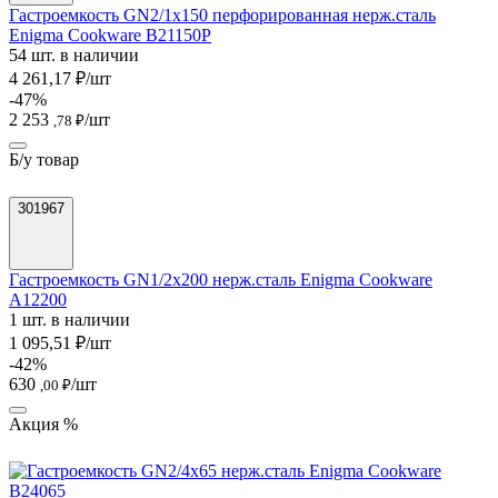
Гастроемкость GN2/1х150 перфорированная нерж.сталь
Enigma Cookware B21150P
54 шт. в наличии
4 261,17 ₽/шт
-47%
2 253
/шт
,78 ₽
Б/у товар
301967
Гастроемкость GN1/2х200 нерж.сталь Enigma Cookware
A12200
1 шт. в наличии
1 095,51 ₽/шт
-42%
630
/шт
,00 ₽
Акция %