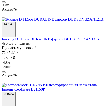
Хит
Акция %
147941
Блюдце D 11.5см DURALINE фарфор DUDSON 3ZAN121X
430 шт. в наличии
Продаётся упаковкой
72,47 ₽/шт
126,05 ₽
-43%
/шт
, ₽
Акция %
258784