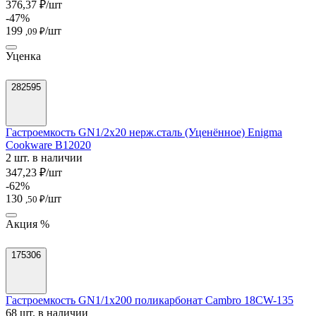
376,37 ₽/шт
-47%
199
/шт
,09 ₽
Уценка
282595
Гастроемкость GN1/2х20 нерж.сталь (Уценённое) Enigma
Cookware B12020
2 шт. в наличии
347,23 ₽/шт
-62%
130
/шт
,50 ₽
Акция %
175306
Гастроемкость GN1/1х200 поликарбонат Cambro 18CW-135
68 шт. в наличии