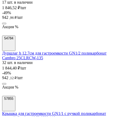
17 шт. в наличии
1 846,52 ₽/шт
-49%
942
/шт
,96 ₽
Акция %
54784
Дуршлаг h 12.7см для гастроемкости GN1/2 поликарбонат
Cambro 25CLRCW-135
32 шт. в наличии
1 844,40 ₽/шт
-49%
942
/шт
,12 ₽
Акция %
57855
Крышка для гастроемкости GN1/1 с ручкой поликарбонат