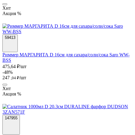
Хит
Акция %
59413
Риммер МАРГАРИТА D 16см для сахара/соли/сока Saro WW-
BSS
475,64 ₽/шт
-48%
247
/шт
,04 ₽
Хит
Акция %
147955