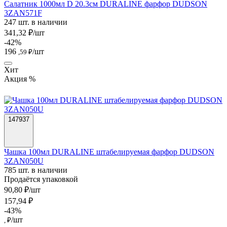
Салатник 1000мл D 20.3см DURALINE фарфор DUDSON
3ZAN571F
247 шт. в наличии
341,32 ₽/шт
-42%
196
/шт
,59 ₽
Хит
Акция %
147937
Чашка 100мл DURALINE штабелируемая фарфор DUDSON
3ZAN050U
785 шт. в наличии
Продаётся упаковкой
90,80 ₽/шт
157,94 ₽
-43%
/шт
, ₽