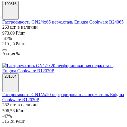
190816
Гастроемкость GN2/4х65 нерж.сталь Enigma Cookware B24065
263 шт. в наличии
973,89 ₽/шт
-47%
515
/шт
,13 ₽
Акция %
281584
Гастроемкость GN1/2х20 перфорированная нерж.сталь Enigma
Cookware B12020P
282 шт. в наличии
596,53 ₽/шт
-47%
315
/шт
,51 ₽