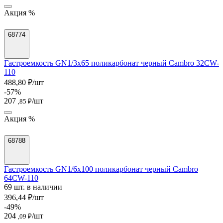
Акция %
68774
Гастроемкость GN1/3х65 поликарбонат черный Cambro 32CW-
110
488,80 ₽/шт
-57%
207
/шт
,85 ₽
Акция %
68788
Гастроемкость GN1/6х100 поликарбонат черный Cambro
64CW-110
69 шт. в наличии
396,44 ₽/шт
-49%
204
/шт
,09 ₽