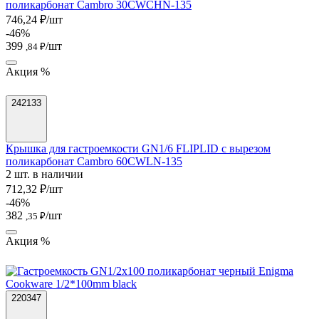
поликарбонат Cambro 30CWCHN-135
746,24 ₽/шт
-46%
399
/шт
,84 ₽
Акция %
242133
Крышка для гастроемкости GN1/6 FLIPLID с вырезом
поликарбонат Cambro 60CWLN-135
2 шт. в наличии
712,32 ₽/шт
-46%
382
/шт
,35 ₽
Акция %
220347