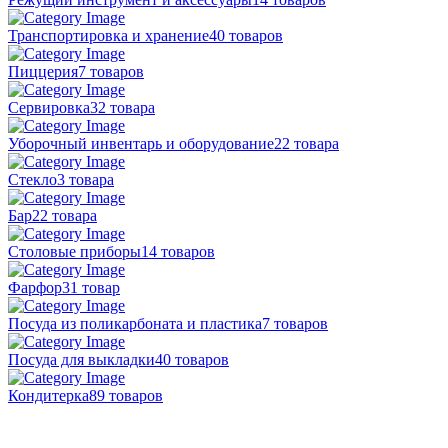
Транспортировка и хранение
40 товаров
Пиццерия
7 товаров
Сервировка
32 товара
Уборочный инвентарь и оборудование
22 товара
Стекло
3 товара
Бар
22 товара
Столовые приборы
14 товаров
Фарфор
31 товар
Посуда из поликарбоната и пластика
7 товаров
Посуда для выкладки
40 товаров
Кондитерка
89 товаров