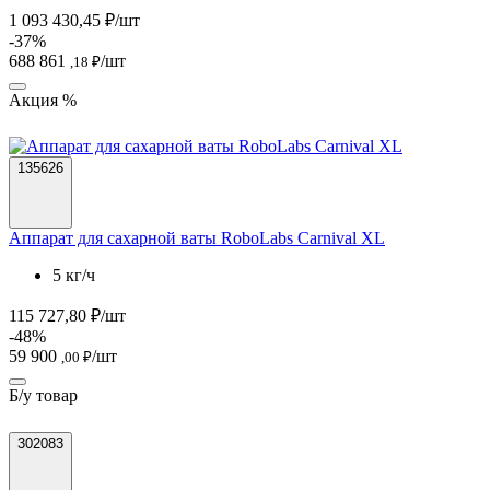
1 093 430,45 ₽/шт
-37%
688 861
/шт
,18 ₽
Акция %
135626
Аппарат для сахарной ваты RoboLabs Carnival XL
5 кг/ч
115 727,80 ₽/шт
-48%
59 900
/шт
,00 ₽
Б/у товар
302083