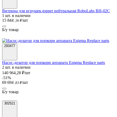
Витрина для игрушек-topper нейтральная RoboLabs ВН-02С
1 шт. в наличии
15 844
/шт
,36 ₽
Б/у товар
293477
Насос-дозатор для попкорн аппарата Enigma Replace parts
2 шт. в наличии
140 964,28 ₽/шт
-51%
69 694
/шт
,83 ₽
Б/у товар
302521