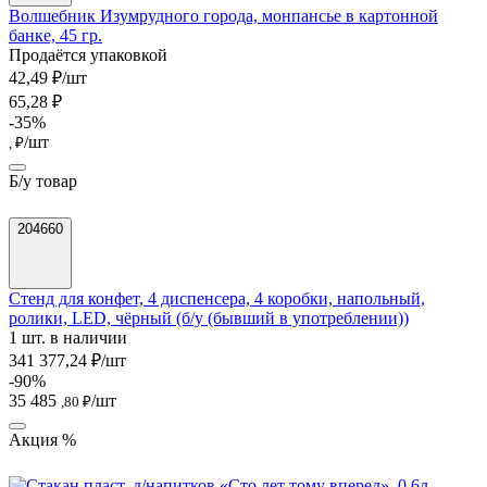
Волшебник Изумрудного города, монпансье в картонной
банке, 45 гр.
Продаётся упаковкой
42,49 ₽/шт
65,28 ₽
-35%
/шт
, ₽
Б/у товар
204660
Стенд для конфет, 4 диспенсера, 4 коробки, напольный,
ролики, LED, чёрный (б/у (бывший в употреблении))
1 шт. в наличии
341 377,24 ₽/шт
-90%
35 485
/шт
,80 ₽
Акция %