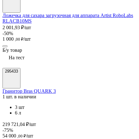
Ложечка для сахара загрузочная для аппарата Artist RoboLabs
RLACB10MS
2 001,93 ₽/шт
-50%
1 000
/шт
,00 ₽
Б/у товар
На тест
295433
Гранитор Bras QUARK 3
1 шт. в наличии
3 шт
6 л
219 721,04 ₽/шт
-75%
54 000
/шт
,00 ₽