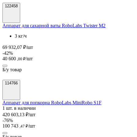
122458
Аппарат для сахарной ваты RoboLabs Twister M2
3 кг/ч
69 932,07 ₽/шт
-42%
40 600
/шт
,00 ₽
Б/у товар
114766
Аппарат для попкорна RoboLabs MiniRobo S1F
1 шт. в наличии
420 603,13 ₽/шт
-76%
100 743
/шт
,47 ₽
Б/у товар