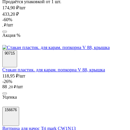
Продаётся упаковкой от 1 шт.
174,90 ₽/шт
433,20 ₽
-60%
/шт
, ₽
Акция %
90715
Стакан пластик. для карам. попкорна V 88, крышка
118,95 ₽/шт
-26%
88
/шт
,20 ₽
Уценка
156676
Витрина для начос Tri mark CW1N13