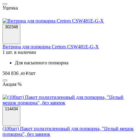
Уценка
302348
Витрина для попкорна Cretors CSW481E-G-X
1 шт. в наличии
Для насыпного попкорна
504 836
/шт
,40 ₽
Акция %
114434
(100шт) Пакет полиэтиленовый для попкорна, "Целый мешок
попкорна", без завязок