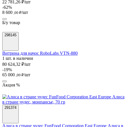
22 781,26 ₽/шт
-62%
8 600
/шт
,00 ₽
Б/у товар
298145
Витрина для начос RoboLabs VTN-880
1 шт. в наличии
80 624,32 ₽/шт
-19%
65 000
/шт
,00 ₽
Акция %
291374
Алиса в стране чудес FunFood Corporation East Europe Алиса в