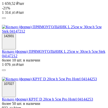
1 659,52 ₽/шт
-21%
1 314
/шт
,85 ₽
142931
Кольцо (форма) ПРЯМОУГОЛЬНИК L 25см w 30см h 5см Stek
04147212
более 10 шт. в наличии
1 076
/шт
,66 ₽
107027
Кольцо (форма) КРУГ D 20см h 5см Pro Hotel 04144253
более 50 шт. в наличии
932
/шт