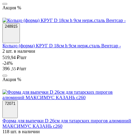
Акция %
248915
Кольцо (форма) КРУГ D 18см h 9см нерж.сталь Вентсар -
2 шт. в наличии
519,94 ₽/шт
-24%
396
/шт
,55 ₽
Акция %
72071
Форма для выпечки D 26см для татарских пирогов алюминий
МАКСИМУС КАЗАНЬ с260
118 шт. в наличии