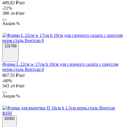
489,82 ₽/шт
-21%
388
/шт
,08 ₽
Акция %
132789
Форма L 22см w 17cм h 10см для слоеного салата с прессом
нерж.сталь Вентсар 0
867,55 ₽/шт
-60%
343
/шт
,69 ₽
Акция %
92050