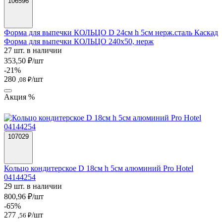
106596
Форма для выпечки КОЛЬЦО D 24см h 5см нерж.сталь Каскад
Форма для выпечки КОЛЬЦО 240х50, нерж
27 шт. в наличии
353,50 ₽/шт
-21%
280
/шт
,08 ₽
Акция %
107029
Кольцо кондитерское D 18см h 5см алюминий Pro Hotel
04144254
29 шт. в наличии
800,96 ₽/шт
-65%
277
/шт
,56 ₽