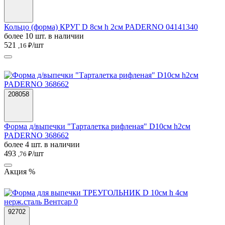
Кольцо (форма) КРУГ D 8см h 2см PADERNO 04141340
более 10 шт. в наличии
521
/шт
,16 ₽
208058
Форма д/выпечки "Тарталетка рифленая" D10см h2см
PADERNO 368662
более 4 шт. в наличии
493
/шт
,76 ₽
Акция %
92702