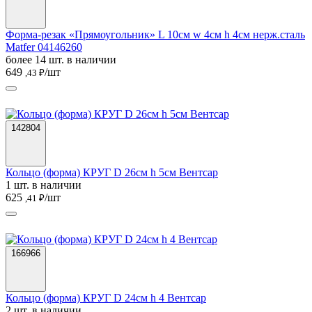
Форма-резак «Прямоугольник» L 10см w 4см h 4см нерж.сталь
Matfer 04146260
более 14 шт. в наличии
649
/шт
,43 ₽
142804
Кольцо (форма) КРУГ D 26см h 5см Вентсар
1 шт. в наличии
625
/шт
,41 ₽
166966
Кольцо (форма) КРУГ D 24см h 4 Вентсар
2 шт. в наличии