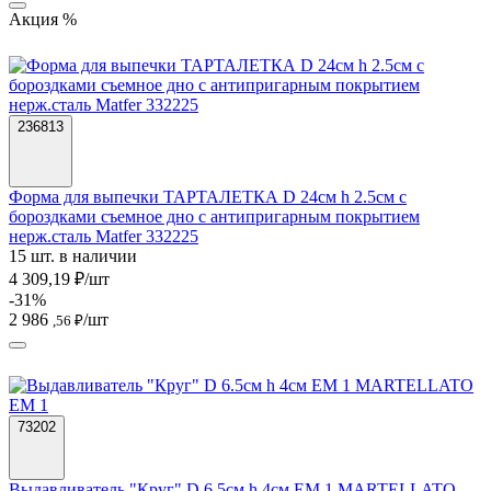
Акция %
236813
Форма для выпечки ТАРТАЛЕТКА D 24см h 2.5см с
бороздками съемное дно с антипригарным покрытием
нерж.сталь Matfer 332225
15 шт. в наличии
4 309,19 ₽/шт
-31%
2 986
/шт
,56 ₽
73202
Выдавливатель "Круг" D 6.5см h 4cм EM 1 MARTELLATO