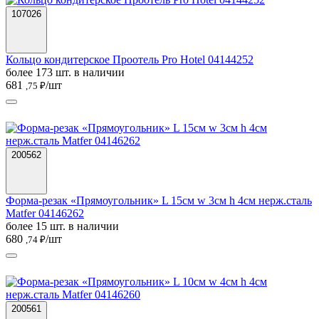
107026
Кольцо кондитерское Проотель Pro Hotel 04144252
более 173 шт. в наличии
681
/шт
,75 ₽
200562
Форма-резак «Прямоугольник» L 15см w 3см h 4см нерж.сталь
Matfer 04146262
более 15 шт. в наличии
680
/шт
,74 ₽
200561